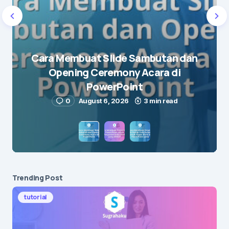
Name
*
Cara Membuat Slide Sambutan dan
Opening Ceremony Acara di
E-mail
*
PowerPoint
0
August 6, 2026
3 min read
Save my name and e-mail in this browser for the
next time I comment.
Submit Comment
Trending Post
tutorial