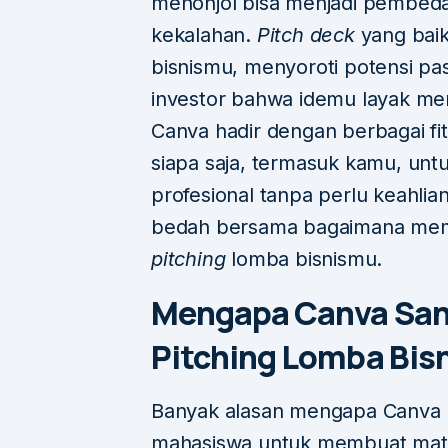
menonjol bisa menjadi pembed
kekalahan.
Pitch deck
yang bai
bisnismu, menyoroti potensi pas
investor bahwa idemu layak m
Canva hadir dengan berbagai f
siapa saja, termasuk kamu, unt
profesional tanpa perlu keahlian 
bedah bersama bagaimana mem
pitching
lomba bisnismu.
Mengapa Canva San
Pitching Lomba Bis
Banyak alasan mengapa Canva me
mahasiswa untuk membuat mater