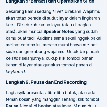
Langkah 5: Beraksi dan Operasikan Slide
Sekarang kamu sedang *live* direkam! Wajahmu
akan tetap berada di sudut layar dalam lingkaran
kecil. Di sebelah kanan layar (atau di bagian
atas), akan muncul
Speaker Notes
yang sudah
kamu buat tadi. Audiens sama sekali nggak bakal
melihat catatan ini, mereka murni hanya melihat
slide
dan gelembung wajahmu. Untuk berpindah
ke
slide
selanjutnya, cukup klik tombol panah
kanan di layar atau gunakan tombol panah di
keyboard
.
Langkah 6: Pause dan End Recording
Lagi asyik presentasi tiba-tiba batuk, atau ada
teman kosan yang manggil? Tenang, klik tombol
Pause
(Jeda) di bagian atas layar. Minum dulu,