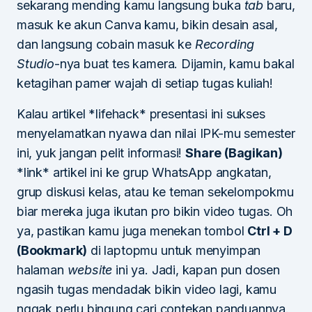
sekarang mending kamu langsung buka
tab
baru,
masuk ke akun Canva kamu, bikin desain asal,
dan langsung cobain masuk ke
Recording
Studio
-nya buat tes kamera. Dijamin, kamu bakal
ketagihan pamer wajah di setiap tugas kuliah!
Kalau artikel *lifehack* presentasi ini sukses
menyelamatkan nyawa dan nilai IPK-mu semester
ini, yuk jangan pelit informasi!
Share (Bagikan)
*link* artikel ini ke grup WhatsApp angkatan,
grup diskusi kelas, atau ke teman sekelompokmu
biar mereka juga ikutan pro bikin video tugas. Oh
ya, pastikan kamu juga menekan tombol
Ctrl + D
(Bookmark)
di laptopmu untuk menyimpan
halaman
website
ini ya. Jadi, kapan pun dosen
ngasih tugas mendadak bikin video lagi, kamu
nggak perlu bingung cari contekan panduannya.