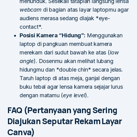
menunduk. Sesekali tataplah langsung lensa
webcam
di bagian atas layar laptopmu agar
audiens merasa sedang diajak *eye-
contact*.
Posisi Kamera “Hidung”:
Menggunakan
laptop di pangkuan membuat kamera
merekam dari sudut bawah ke atas (
low
angle
). Dosenmu akan melihat lubang
hidungmu dan *double chin* secara jelas.
Taruh laptop di atas meja, ganjal dengan
buku tebal agar lensa kamera sejajar lurus
dengan matamu (
eye level
).
FAQ (Pertanyaan yang Sering
Diajukan Seputar Rekam Layar
Canva)