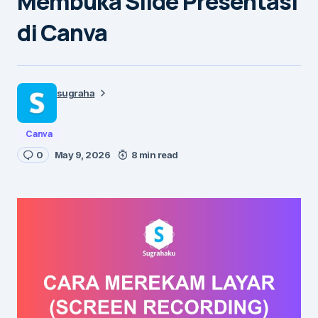
Membuka Slide Presentasi
di Canva
sugraha
Canva
0
May 9, 2026
8 min read