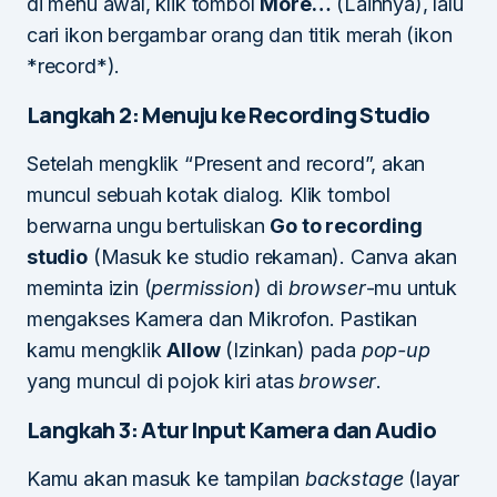
di menu awal, klik tombol
More…
(Lainnya), lalu
cari ikon bergambar orang dan titik merah (ikon
*record*).
Langkah 2: Menuju ke Recording Studio
Setelah mengklik “Present and record”, akan
muncul sebuah kotak dialog. Klik tombol
berwarna ungu bertuliskan
Go to recording
studio
(Masuk ke studio rekaman). Canva akan
meminta izin (
permission
) di
browser
-mu untuk
mengakses Kamera dan Mikrofon. Pastikan
kamu mengklik
Allow
(Izinkan) pada
pop-up
yang muncul di pojok kiri atas
browser
.
Langkah 3: Atur Input Kamera dan Audio
Kamu akan masuk ke tampilan
backstage
(layar