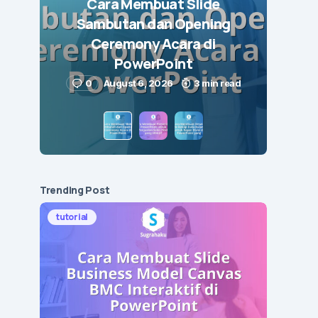
Cara Membuat Slide
Sambutan dan Opening
Ceremony Acara di
PowerPoint
0
August 6, 2026
3 min read
Trending Post
tutorial