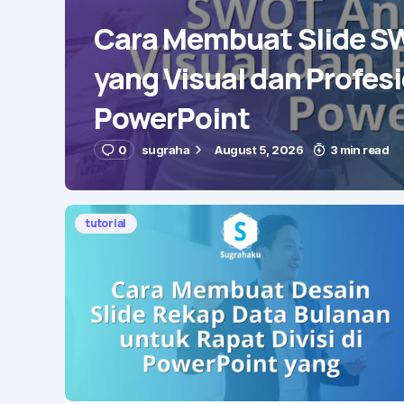
Cara Membuat Slide S
yang Visual dan Profesi
PowerPoint
0
sugraha
August 5, 2026
3 min read
tutorial