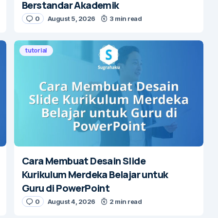
Berstandar Akademik
0
August 5, 2026
3 min read
tutorial
Cara Membuat Desain Slide
Kurikulum Merdeka Belajar untuk
Guru di PowerPoint
0
August 4, 2026
2 min read