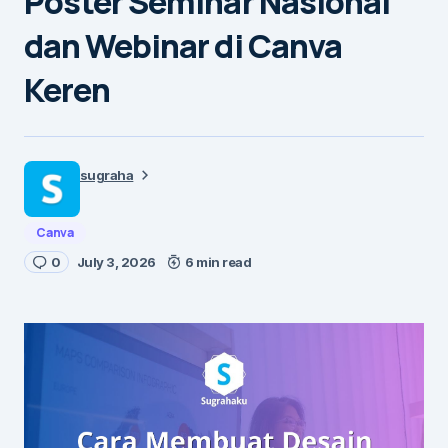
Poster Seminar Nasional
dan Webinar di Canva
Keren
sugraha
Canva
0
July 3, 2026
6 min read