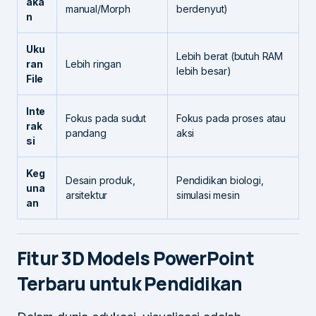
aka
manual/Morph
berdenyut)
n
Uku
Lebih berat (butuh RAM
ran
Lebih ringan
lebih besar)
File
Inte
Fokus pada sudut
Fokus pada proses atau
rak
pandang
aksi
si
Keg
Desain produk,
Pendidikan biologi,
una
arsitektur
simulasi mesin
an
Fitur 3D Models PowerPoint
Terbaru untuk Pendidikan