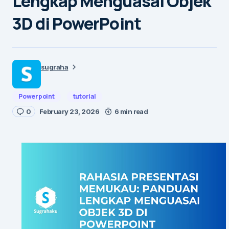
Lengkap Menguasai Objek
3D di PowerPoint
sugraha
Powerpoint
tutorial
0
February 23, 2026
6 min read