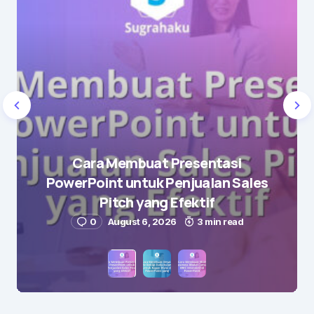
Name
*
Cara Membuat Presentasi
PowerPoint untuk Penjualan Sales
E-mail
*
Pitch yang Efektif
0
August 6, 2026
3 min read
Save my name and e-mail in this browser for the
next time I comment.
Submit Comment