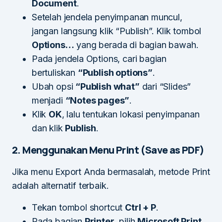
Document
.
Setelah jendela penyimpanan muncul,
jangan langsung klik “Publish”. Klik tombol
Options…
yang berada di bagian bawah.
Pada jendela Options, cari bagian
bertuliskan
“Publish options”
.
Ubah opsi
“Publish what”
dari “Slides”
menjadi
“Notes pages”
.
Klik
OK
, lalu tentukan lokasi penyimpanan
dan klik
Publish
.
2. Menggunakan Menu Print (Save as PDF)
Jika menu Export Anda bermasalah, metode Print
adalah alternatif terbaik.
Tekan tombol shortcut
Ctrl + P
.
Pada bagian
Printer
, pilih
Microsoft Print