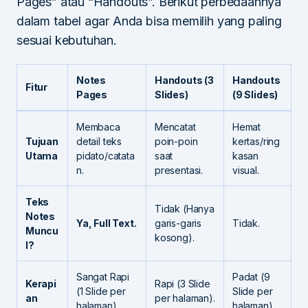
Pages” atau “Handouts”. Berikut perbedaannya
dalam tabel agar Anda bisa memilih yang paling
sesuai kebutuhan.
Notes
Handouts (3
Handouts
Fitur
Pages
Slides)
(9 Slides)
Membaca
Mencatat
Hemat
Tujuan
detail teks
poin-poin
kertas/ring
Utama
pidato/catata
saat
kasan
n.
presentasi.
visual.
Teks
Tidak (Hanya
Notes
Ya, Full Text.
garis-garis
Tidak.
Muncu
kosong).
l?
Sangat Rapi
Padat (9
Kerapi
Rapi (3 Slide
(1 Slide per
Slide per
an
per halaman).
halaman).
halaman).