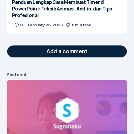
Panduan Lengkap Cara Membuat Timer di
PowerPoint: Teknik Animasi, Add-in, dan Tips
Profesional
0
February 26, 2026
6 min read
Add a comment
Featured
Your email address will not be published.
Required fields are marked
*
Message
*