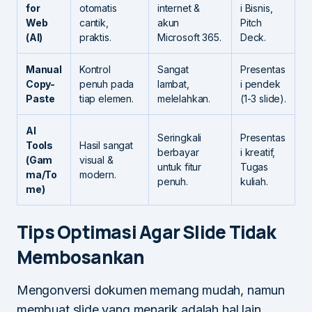
for
otomatis
internet &
i Bisnis,
Web
cantik,
akun
Pitch
(AI)
praktis.
Microsoft 365.
Deck.
Manual
Kontrol
Sangat
Presentas
Copy-
penuh pada
lambat,
i pendek
Paste
tiap elemen.
melelahkan.
(1-3 slide).
AI
Seringkali
Presentas
Tools
Hasil sangat
berbayar
i kreatif,
(Gam
visual &
untuk fitur
Tugas
ma/To
modern.
penuh.
kuliah.
me)
Tips Optimasi Agar Slide Tidak
Membosankan
Mengonversi dokumen memang mudah, namun
membuat slide yang menarik adalah hal lain.