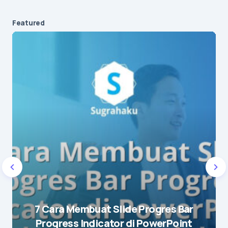
Featured
Your email address will not be published.
Required fields are marked
*
Message
*
Name
*
7 Cara Membuat Slide Progres Bar
Progress Indicator di PowerPoint
E-mail
*