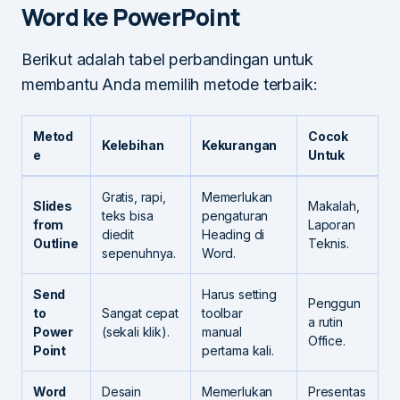
Word ke PowerPoint
Berikut adalah tabel perbandingan untuk
membantu Anda memilih metode terbaik:
Metod
Cocok
Kelebihan
Kekurangan
e
Untuk
Gratis, rapi,
Memerlukan
Slides
Makalah,
teks bisa
pengaturan
from
Laporan
diedit
Heading di
Outline
Teknis.
sepenuhnya.
Word.
Send
Harus setting
Penggun
to
Sangat cepat
toolbar
a rutin
Power
(sekali klik).
manual
Office.
Point
pertama kali.
Word
Desain
Memerlukan
Presentas