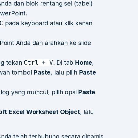
Anda dan blok rentang sel (tabel)
owerPoint.
C
pada keyboard atau klik kanan
Point Anda dan arahkan ke slide
ng tekan
Ctrl + V
. Di tab
Home
,
bawah tombol
Paste
, lalu pilih
Paste
log yang muncul, pilih opsi
Paste
oft Excel Worksheet Object
, lalu
Anda telah terhubung secara dinamis