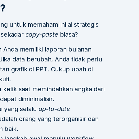
t?
ng untuk memahami nilai strategis
k sekadar
copy-paste
biasa?
Anda memiliki laporan bulanan
Jika data berubah, Anda tidak perlu
n grafik di PPT. Cukup ubah di
uti.
h ketik saat memindahkan angka dari
 dapat diminimalisir.
i yang selalu
up-to-date
alah orang yang terorganisir dan
n baik.
ah langkah awal menuju
workflow