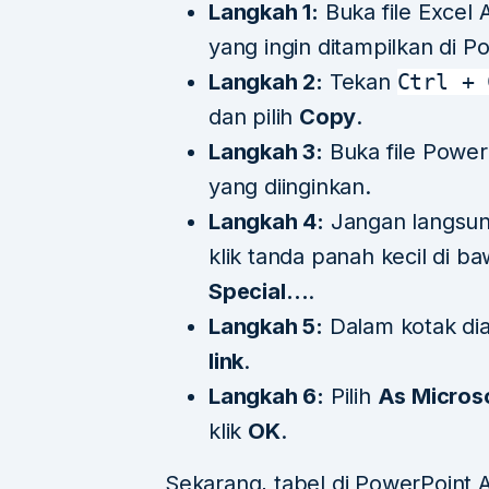
Langkah 1:
Buka file Excel 
yang ingin ditampilkan di P
Langkah 2:
Tekan
Ctrl + 
dan pilih
Copy
.
Langkah 3:
Buka file Power
yang diinginkan.
Langkah 4:
Jangan langsu
klik tanda panah kecil di 
Special…
.
Langkah 5:
Dalam kotak dia
link
.
Langkah 6:
Pilih
As Micros
klik
OK
.
Sekarang, tabel di PowerPoint 