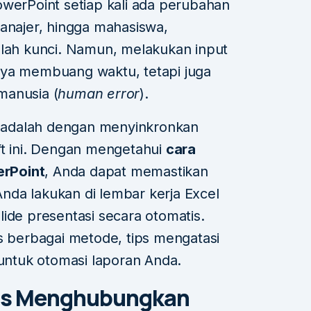
owerPoint setiap kali ada perubahan
manajer, hingga mahasiswa,
alah kunci. Namun, melakukan input
nya membuang waktu, tetapi juga
manusia (
human error
).
ni adalah dengan menyinkronkan
ft ini. Dengan mengetahui
cara
rPoint
, Anda dapat memastikan
da lakukan di lembar kerja Excel
ide presentasi secara otomatis.
as berbagai metode, tips mengatasi
 untuk otomasi laporan Anda.
us Menghubungkan