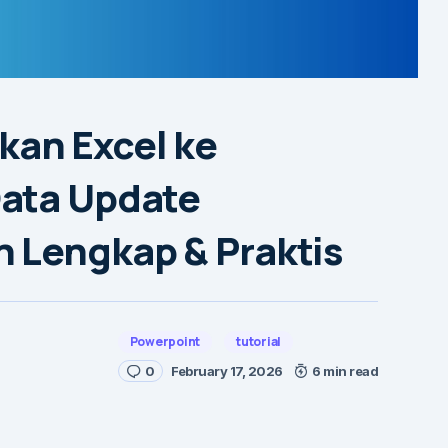
an Excel ke
Data Update
 Lengkap & Praktis
Powerpoint
tutorial
0
February 17, 2026
6 min read