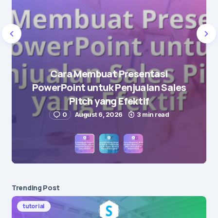
Name
*
Cara Membuat Presentasi
PowerPoint untuk Penjualan Sales
E-mail
*
Pitch yang Efektif
0
August 6, 2026
3 min read
Save my name and e-mail in this browser for the
next time I comment.
Submit Comment
Trending Post
tutorial