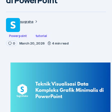
di PowerPoint
sugraha
Powerpoint
tutorial
0
March 20, 2026
4 min read