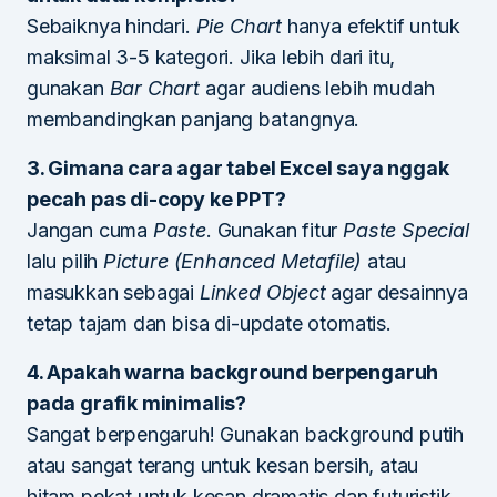
Sebaiknya hindari.
Pie Chart
hanya efektif untuk
maksimal 3-5 kategori. Jika lebih dari itu,
gunakan
Bar Chart
agar audiens lebih mudah
membandingkan panjang batangnya.
3. Gimana cara agar tabel Excel saya nggak
pecah pas di-copy ke PPT?
Jangan cuma
Paste
. Gunakan fitur
Paste Special
lalu pilih
Picture (Enhanced Metafile)
atau
masukkan sebagai
Linked Object
agar desainnya
tetap tajam dan bisa di-update otomatis.
4. Apakah warna background berpengaruh
pada grafik minimalis?
Sangat berpengaruh! Gunakan background putih
atau sangat terang untuk kesan bersih, atau
hitam pekat untuk kesan dramatis dan futuristik.