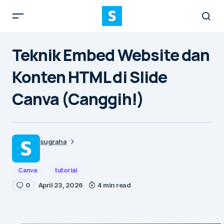
Teknik Embed Website dan
Konten HTML di Slide
Canva (Canggih!)
sugraha
Canva
tutorial
0
April 23, 2026
4 min read