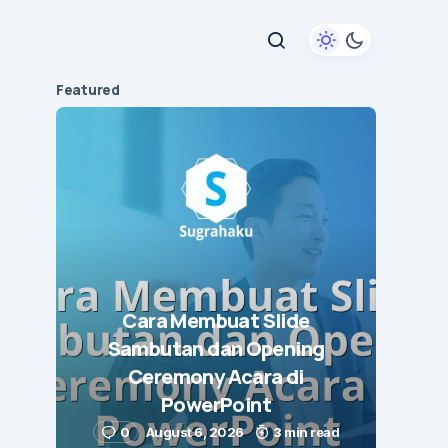
Featured
Cara Membuat Slide
Sambutan dan Opening
Ceremony Acara di
PowerPoint
0
August 6, 2026
3 min read