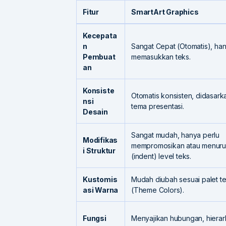
Fitur
SmartArt Graphics
Kecepata
n
Sangat Cepat (Otomatis), han
Pembuat
memasukkan teks.
an
Konsiste
Otomatis konsisten, didasar
nsi
tema presentasi.
Desain
Sangat mudah, hanya perlu
Modifikas
mempromosikan atau menur
i Struktur
(indent) level teks.
Kustomis
Mudah diubah sesuai palet t
asi Warna
(Theme Colors).
Fungsi
Menyajikan hubungan, hierarki