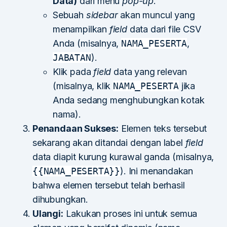
Data)
dari menu
pop-up
.
Sebuah
sidebar
akan muncul yang
menampilkan
field
data dari file CSV
Anda (misalnya,
NAMA_PESERTA
,
JABATAN
).
Klik pada
field
data yang relevan
(misalnya, klik
NAMA_PESERTA
jika
Anda sedang menghubungkan kotak
nama).
Penandaan Sukses:
Elemen teks tersebut
sekarang akan ditandai dengan label
field
data diapit kurung kurawal ganda (misalnya,
{{NAMA_PESERTA}}
). Ini menandakan
bahwa elemen tersebut telah berhasil
dihubungkan.
Ulangi:
Lakukan proses ini untuk semua