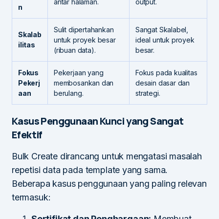
antar halaman.
output.
n
Sulit dipertahankan
Sangat Skalabel,
Skalab
untuk proyek besar
ideal untuk proyek
ilitas
(ribuan data).
besar.
Fokus
Pekerjaan yang
Fokus pada kualitas
Pekerj
membosankan dan
desain dasar dan
aan
berulang.
strategi.
Kasus Penggunaan Kunci yang Sangat
Efektif
Bulk Create dirancang untuk mengatasi masalah
repetisi data pada template yang sama.
Beberapa kasus penggunaan yang paling relevan
termasuk:
Sertifikat dan Penghargaan:
Membuat