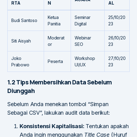
RTA
N
AL
Ketua
Seminar
25/10/20
Budi Santoso
Panitia
Digital
23
Moderat
Webinar
26/10/20
Siti Aisyah
or
SEO
23
Joko
Workshop
27/10/20
Peserta
Prabowo
UI/UX
23
1.2 Tips Membersihkan Data Sebelum
Diunggah
Sebelum Anda menekan tombol “Simpan
Sebagai CSV”, lakukan audit data berikut:
Konsistensi Kapitalisasi:
Tentukan apakah
Anda ingin menggunakan
Title Case
(Huruf