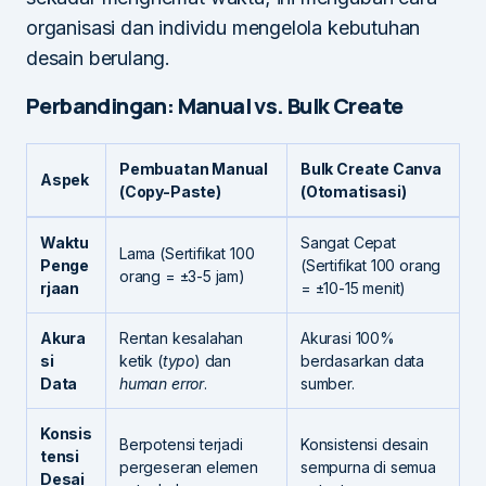
organisasi dan individu mengelola kebutuhan
desain berulang.
Perbandingan: Manual vs. Bulk Create
Pembuatan Manual
Bulk Create Canva
Aspek
(Copy-Paste)
(Otomatisasi)
Waktu
Sangat Cepat
Lama (Sertifikat 100
Penge
(Sertifikat 100 orang
orang = ±3-5 jam)
rjaan
= ±10-15 menit)
Akura
Rentan kesalahan
Akurasi 100%
si
ketik (
typo
) dan
berdasarkan data
Data
human error
.
sumber.
Konsis
Berpotensi terjadi
Konsistensi desain
tensi
pergeseran elemen
sempurna di semua
Desai