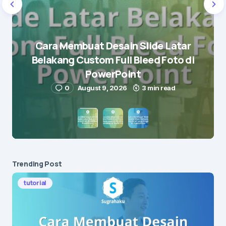
Name
*
Cara Membuat Desain Slide Latar
Belakang Custom Full Bleed Foto di
E-mail
*
PowerPoint
0
August 9, 2026
3 min read
Save my name and e-mail in this browser for the
next time I comment.
Submit Comment
Trending Post
tutorial