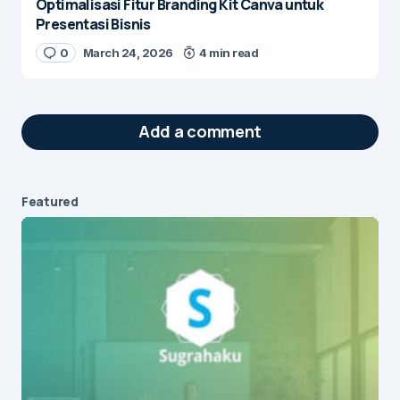
Optimalisasi Fitur Branding Kit Canva untuk
Presentasi Bisnis
0
March 24, 2026
4 min read
Add a comment
Featured
Your email address will not be published.
Required fields are marked
*
Message
*