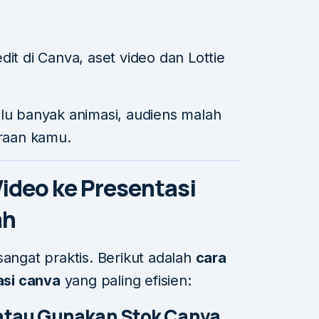
it di Canva, aset video dan Lottie
alu banyak animasi, audiens malah
araan kamu.
deo ke Presentasi
ah
sangat praktis. Berikut adalah
cara
si canva
yang paling efisien:
 atau Gunakan Stok Canva