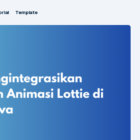
rial
Template