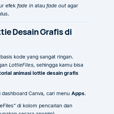
r efek
fade in
atau
fade out
agar
lus.
tie Desain Grafis di
rbasis kode yang sangat ringan.
ngan
LottieFiles
, sehingga kamu bisa
torial animasi lottie desain grafis
iri dashboard Canva, cari menu
Apps
.
ieFiles” di kolom pencarian dan
unakan secara anonim).