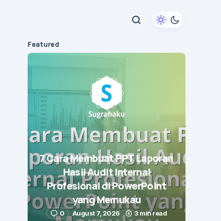
Featured
7 Cara Membuat PPT Laporan
Hasil Audit Internal
Profesional di PowerPoint
yang Memukau
0
August 7, 2026
3 min read