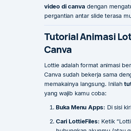
video di canva
dengan mengatu
pergantian antar slide terasa mu
Tutorial Animasi Lot
Canva
Lottie adalah format animasi be
Canva sudah bekerja sama de
memakainya langsung. Inilah
tu
yang wajib kamu coba:
Buka Menu Apps:
Di sisi k
Cari LottieFiles:
Ketik “Lott
hubungkan akunmu (atau g