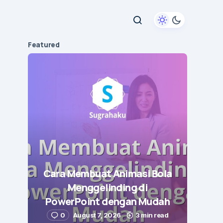
Featured
Cara Membuat Animasi Bola
Menggelinding di
PowerPoint dengan Mudah
0
August 7, 2026
3 min read