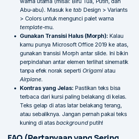
warna utama (misal: Biru Tua, Putih, dan
Abu-abu). Masuk ke
tab
Design > Variants
> Colors untuk mengunci palet warna
template
-mu.
Gunakan Transisi Halus (Morph):
Kalau
kamu punya Microsoft Office 2019 ke atas,
gunakan transisi Morph antar slide. Ini bikin
perpindahan antar elemen terlihat sinematik
tanpa efek norak seperti
Origami
atau
Airplane
.
Kontras yang Jelas:
Pastikan teks bisa
terbaca dari kursi paling belakang di kelas.
Teks gelap di atas latar belakang terang,
atau sebaliknya. Jangan pernah pakai teks
kuning di atas
background
putih!
FAQ (Pertanyaan yang Sering