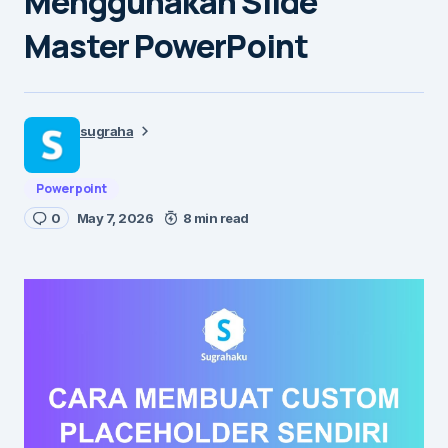
Menggunakan Slide
Master PowerPoint
sugraha
Powerpoint
0
May 7, 2026
8 min read