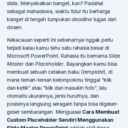
slide. Menyebalkan banget, kan? Padahal
sebagai mahasiswa, waktu tidur itu berharga
banget di tengah tumpukan
deadline
tugas dari
dosen.
Kekacauan seperti ini sebenarnya nggak perlu
terjadi kalau kamu tahu satu rahasia besar di
Microsoft PowerPoint. Rahasia itu bernama
Slide
Master
dan
Placeholder
. Bayangkan kamu bisa
membuat sebuah cetakan baku (
template
), di
mana teman-teman kelompokmu tinggal “klik
dan ketik” atau “klik dan masukin foto”, lalu
otomatis ukurannya, jenis hurufnya, dan
posisinya langsung seragam tanpa bisa digeser-
geser sembarangan. Menguasai
Cara Membuat
Custom Placeholder Sendiri Menggunakan
Slide Master PowerPoint
adalah
skill
dewa