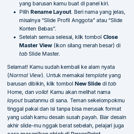
yang barusan kamu buat di panel kiri.
Pilih
Rename Layout
. Beri nama yang jelas,
misalnya “Slide Profil Anggota” atau “Slide
Konten Bebas”.
Setelah semua selesai, klik tombol
Close
Master View
(ikon silang merah besar) di
tab
Slide Master.
Selamat! Kamu sudah kembali ke alam nyata
(
Normal View
). Untuk memakai
template
yang
barusan dibikin, klik tombol
New Slide
di
tab
Home, dan
voila
! Kamu akan melihat nama
layout
buatanmu di sana. Teman sekelompokmu
tinggal pakai dan isi tanpa bisa merusak format
yang udah kamu desain susah payah. Biar desain
akhir slide-mu nggak berat sebelah, pelajari juga
cara merapikan objek di PowerPoint