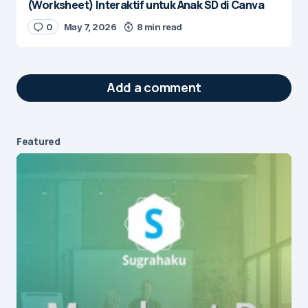
(Worksheet) Interaktif untuk Anak SD di Canva
0
May 7, 2026
8 min read
Add a comment
Featured
Your email address will not be published.
Required fields are marked
*
Message
*