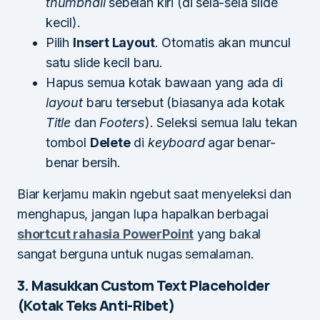
thumbnail
sebelah kiri (di sela-sela slide
kecil).
Pilih
Insert Layout
. Otomatis akan muncul
satu slide kecil baru.
Hapus semua kotak bawaan yang ada di
layout
baru tersebut (biasanya ada kotak
Title
dan
Footers
). Seleksi semua lalu tekan
tombol
Delete
di
keyboard
agar benar-
benar bersih.
Biar kerjamu makin ngebut saat menyeleksi dan
menghapus, jangan lupa hapalkan berbagai
shortcut rahasia PowerPoint
yang bakal
sangat berguna untuk nugas semalaman.
3. Masukkan Custom Text Placeholder
(Kotak Teks Anti-Ribet)