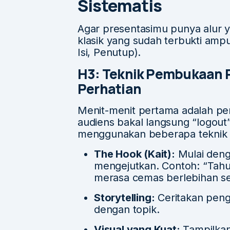
Sistematis
Agar presentasimu punya alur ya
klasik yang sudah terbukti amp
Isi, Penutup).
H3: Teknik Pembukaan P
Perhatian
Menit-menit pertama adalah pe
audiens bakal langsung “logout
menggunakan beberapa teknik i
The Hook (Kait):
Mulai denga
mengejutkan. Contoh: “Tah
merasa cemas berlebihan s
Storytelling:
Ceritakan peng
dengan topik.
Visual yang Kuat:
Tampilkan