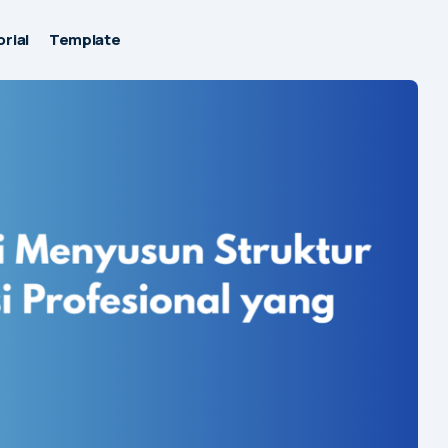
rial
Template