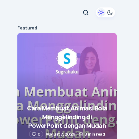
Featured
Cara Membuat Animasi Bola
Menggelinding di
PowerPoint dengan Mudah
0
August 7, 2026
3 min read