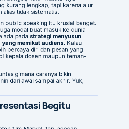
g kurang lengkap, tapi karena alur
lias tidak sistematis.
ublic speaking itu krusial banget.
 juga modal buat masuk ke dunia
ya ada pada
strategi menyusun
al yang memikat audiens
. Kalau
bih percaya diri dan pesan yang
di kepala dosen maupun teman-
tuntas gimana caranya bikin
in dari awal sampai akhir. Yuk,
resentasi Begitu
on film Marvel, tapi adegan