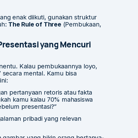
ng enak diikuti, gunakan struktur
uh:
The Rule of Three
(Pembukaan,
resentasi yang Mencuri
nentu. Kalau pembukaannya loyo,
” secara mental. Kamu bisa
ni:
n pertanyaan retoris atau fakta
ukah kamu kalau 70% mahasiswa
ebelum presentasi?”
alaman pribadi yang relevan
 gambar yang bikin orang bertanya-