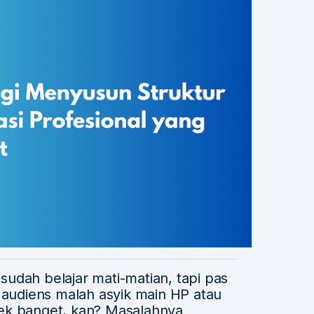
udah belajar mati-matian, tapi pas
, audiens malah asyik main HP atau
ek banget, kan? Masalahnya